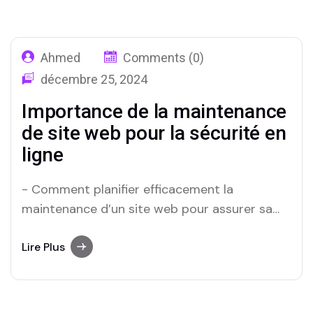
02
Site
Ahmed
Comments (0)
décembre 25, 2024
Importance de la maintenance
de site web pour la sécurité en
ligne
-⁤ Comment planifier efficacement la
maintenance d’un site web pour assurer ‌sa
sécurité ? Importance de la maintenance de
site web pour la sécurité en⁤ ligne À l’ère
Lire Plus
numérique d’aujourd’hui,la présence en ligne
est essentielle pour toute entreprise,qu’elle
soit petite ou grande. Cependant, avoir un