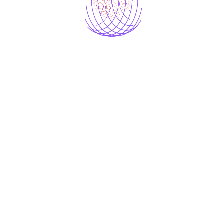
 Accroître
ilisateur sur les
itales
ution, ⁤
l’engagement utilisateur ​est devenu
un
ntreprises. Que vous soyez sur les réseaux
le, il⁣ est crucial de captiver l’attention de vos
 stratégies pour améliorer l’engagement sur vos
’importance de l’innovation
et de la
Engagement